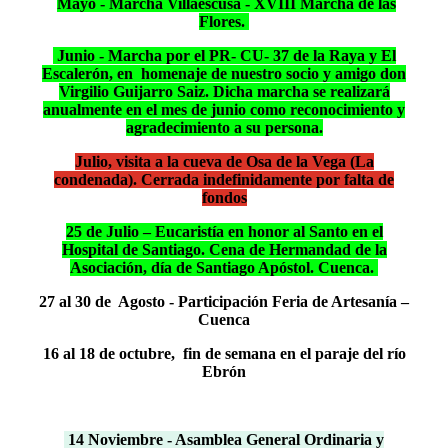
Mayo - Marcha Villaescusa - XVIII Marcha de las
Flores.
Junio - Marcha por el PR- CU- 37 de la Raya y El
Escalerón, en homenaje de nuestro socio y amigo don
Virgilio Guijarro Saiz. Dicha marcha se realizará
anualmente en el mes de junio como reconocimiento y
agradecimiento a su persona.
Julio, visita a la cueva de Osa de la Vega (La
condenada). Cerrada indefinidamente por falta de
fondos
25 de Julio – Eucaristía en honor al Santo en el
Hospital de Santiago. Cena de Hermandad de la
Asociación, día de Santiago Apóstol. Cuenca.
27 al 30 de Agosto - Participación Feria de Artesanía –
Cuenca
16 al 18 de octubre, fin de semana en el paraje del río
Ebrón
14 Noviembre - Asamblea General Ordinaria y